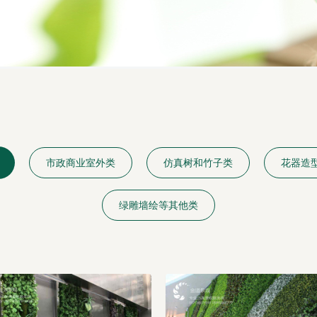
市政商业室外类
仿真树和竹子类
花器造
绿雕墙绘等其他类