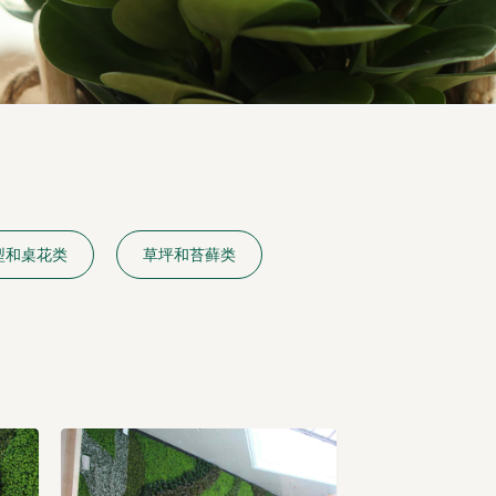
型和桌花类
草坪和苔藓类