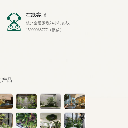
在线客服
杭州金道景观24小时热线
15990068777（微信）
门产品